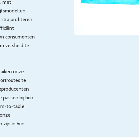
, met
jfsmodellen.
entra profiteren
ficiënt
 aan consumenten
m versheid te
ruiken onze
ortroutes te
teproducenten
 passen bij hun
arm-to-table
 onze
 zijn in hun