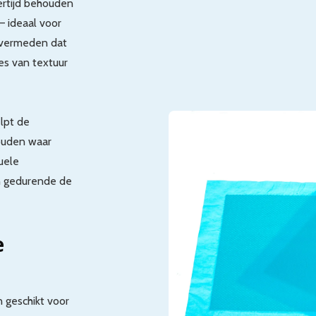
ertijd behouden
– ideaal voor
t vermeden dat
ies van textuur
lpt de
houden waar
uele
en gedurende de
e
 geschikt voor