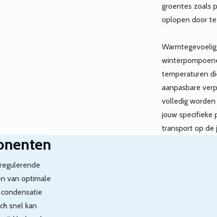
groentes zoals 
oplopen door te 
Warmtegevoelig
winterpompoene
temperaturen di
aanpasbare verp
volledig worde
jouw specifieke 
transport op de j
onenten
tregulerende
en van optimale
n condensatie
ch snel kan