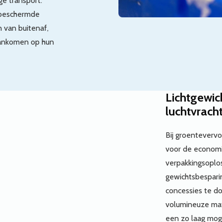
ge transport.
 beschermde
 van buitenaf,
aankomen op hun
Lichtgewic
luchtvrach
Bij groentevervoe
voor de economi
verpakkingsoplos
gewichtsbespari
concessies te do
volumineuze mate
een zo laag moge