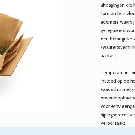
uitdagingen die 
kunnen beïnvloe
ademen, waarbij
gereguleerd word
een belangrijke 
kwaliteitsvermind
aantast.
Temperatuurscho
invloed op de ho
vaak schimmelgr
onverkoopbaar w
voor ethyleengas
rijpingsproces v
veroorzaakt.